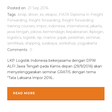
Posted on
21 Sep 2016
Tags
bnsp
,
driver
,
eii
,
ekspor
,
FIATA Diploma In Freight
Forwarding
,
freight forwarding
,
freight forwarding
training courses
,
impor
,
indonesia
,
international
,
jakarta
,
jawa tengah
,
jokowi
,
kemendagri
,
kepabeanan
,
lkplogin
,
logistics
,
logistik
,
lsp
,
marine
,
pajak
,
pelatihan
,
seminar
,
sertifikasi
,
shipping
,
surabaya
,
workshop
,
yogyakarta
Comments
0
LKP Logistik Indonesia bekerjasama dengan DPW
ALFI Jawa Tengah pada Kamis depan (29/9/2016) akan
menyelenggarakan seminar GRATIS dengan tema
“Tata Laksana Impor 2016...
READ MORE