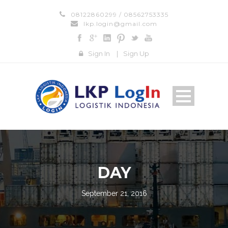
08122860299 / 08562753335
lkp.login@gmail.com
Sign In
|
Sign Up
DAY
September 21, 2016