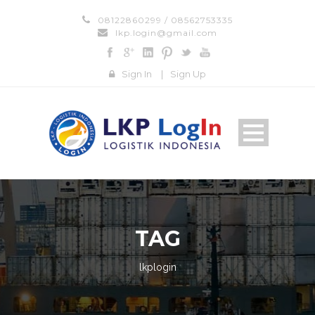
08122860299 / 08562753335
lkp.login@gmail.com
Sign In
|
Sign Up
TAG
lkplogin