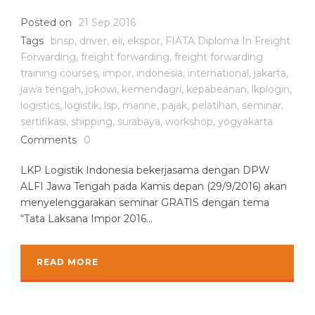
Posted on
21 Sep 2016
Tags
bnsp
,
driver
,
eii
,
ekspor
,
FIATA Diploma In Freight
Forwarding
,
freight forwarding
,
freight forwarding
training courses
,
impor
,
indonesia
,
international
,
jakarta
,
jawa tengah
,
jokowi
,
kemendagri
,
kepabeanan
,
lkplogin
,
logistics
,
logistik
,
lsp
,
marine
,
pajak
,
pelatihan
,
seminar
,
sertifikasi
,
shipping
,
surabaya
,
workshop
,
yogyakarta
Comments
0
LKP Logistik Indonesia bekerjasama dengan DPW
ALFI Jawa Tengah pada Kamis depan (29/9/2016) akan
menyelenggarakan seminar GRATIS dengan tema
“Tata Laksana Impor 2016...
READ MORE